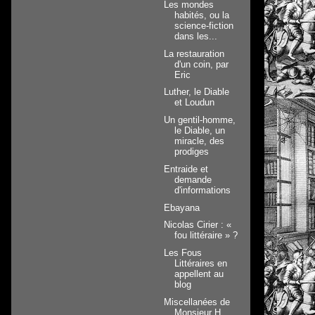
Les mondes
habités, ou la
science-fiction
dans les...
La restauration
d'un coin, par
Eric
Luther, le Diable
et Loudun
Un gentil-homme,
le Diable, un
miracle, des
prodiges
Entraide et
demande
d'informations
Ebayana
Nicolas Cirier : «
fou littéraire » ?
Les Fous
Littéraires en
appellent au
blog
Miscellanées de
Monsieur H