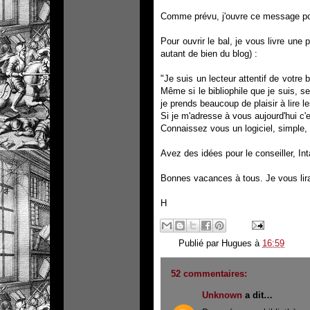
Comme prévu, j'ouvre ce message po
Pour ouvrir le bal, je vous livre une
autant de bien du blog) :
"Je suis un lecteur attentif de votre b
Même si le bibliophile que je suis,
je prends beaucoup de plaisir à lire 
Si je m'adresse à vous aujourd'hui c
Connaissez vous un logiciel, simple, f
Avez des idées pour le conseiller, I
Bonnes vacances à tous. Je vous lir
H
Publié par
Hugues
à
16:59
52 commentaires:
Unknown
a dit…