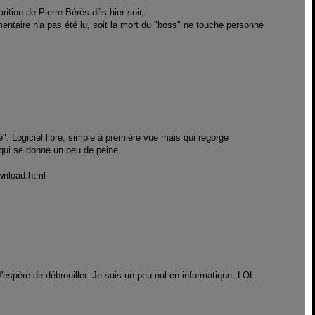
arition de Pierre Bérès dès hier soir,
ntaire n'a pas été lu, soit la mort du "boss" ne touche personne
". Logiciel libre, simple à première vue mais qui regorge
 qui se donne un peu de peine.
ownload.html
'espère de débrouiller. Je suis un peu nul en informatique. LOL