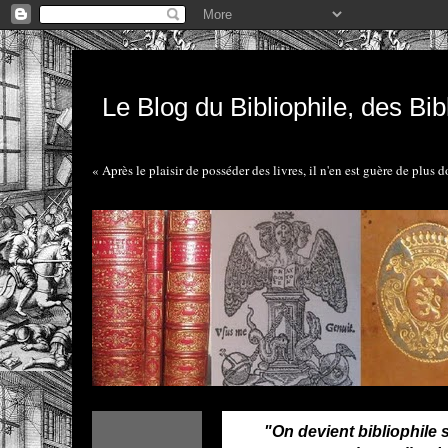
Le Blog du Bibliophile, des Bibl
« Après le plaisir de posséder des livres, il n'en est guère de plus 
"On devient bibliophile 