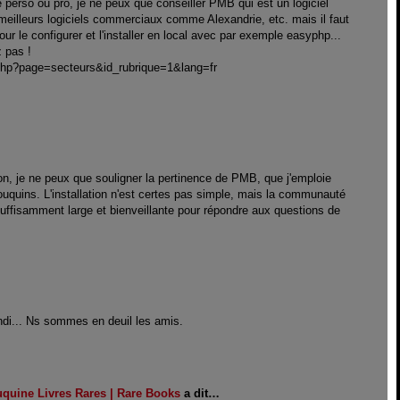
 perso ou pro, je ne peux que conseiller PMB qui est un logiciel
 meilleurs logiciels commerciaux comme Alexandrie, etc. mais il faut
our le configurer et l'installer en local avec par exemple easyphp...
z pas !
.php?page=secteurs&id_rubrique=1&lang=fr
n, je ne peux que souligner la pertinence de PMB, que j'emploie
ouquins. L'installation n'est certes pas simple, mais la communauté
suffisamment large et bienveillante pour répondre aux questions de
ndi... Ns sommes en deuil les amis.
uquine Livres Rares | Rare Books
a dit…