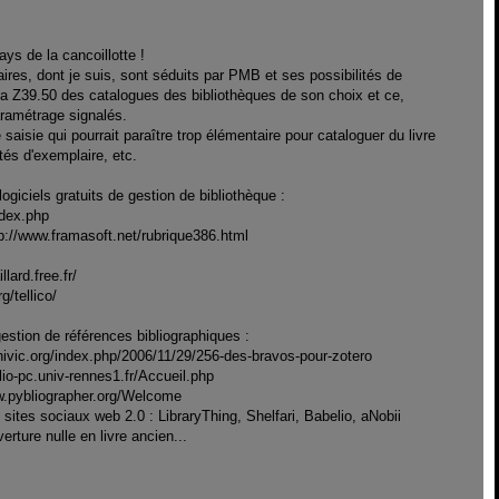
ys de la cancoillotte !
ires, dont je suis, sont séduits par PMB et ses possibilités de
ia Z39.50 des catalogues des bibliothèques de son choix et ce,
aramétrage signalés.
 saisie qui pourrait paraître trop élémentaire pour cataloguer du livre
tés d'exemplaire, etc.
 logiciels gratuits de gestion de bibliothèque :
index.php
http://www.framasoft.net/rubrique386.html
llard.free.fr/
rg/tellico/
gestion de références bibliographiques :
lhivic.org/index.php/2006/11/29/256-des-bravos-pour-zotero
blio-pc.univ-rennes1.fr/Accueil.php
ww.pybliographer.org/Welcome
sites sociaux web 2.0 : LibraryThing, Shelfari, Babelio, aNobii
erture nulle en livre ancien...