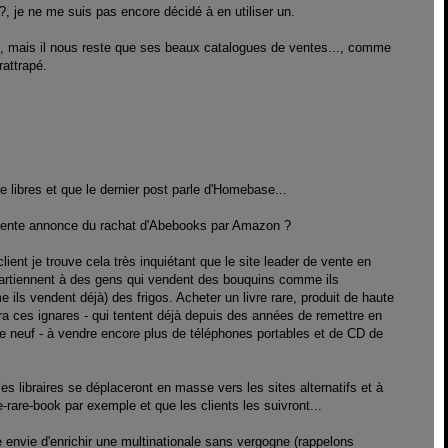
?, je ne me suis pas encore décidé à en utiliser un.
i, mais il nous reste que ses beaux catalogues de ventes..., comme
rattrapé.
 libres et que le dernier post parle d'Homebase...
cente annonce du rachat d'Abebooks par Amazon ?
client je trouve cela très inquiétant que le site leader de vente en
partiennent à des gens qui vendent des bouquins comme ils
 ils vendent déjà) des frigos. Acheter un livre rare, produit de haute
ra ces ignares - qui tentent déjà depuis des années de remettre en
vre neuf - à vendre encore plus de téléphones portables et de CD de
es libraires se déplaceront en masse vers les sites alternatifs et à
rare-book par exemple et que les clients les suivront...
e envie d'enrichir une multinationale sans vergogne (rappelons