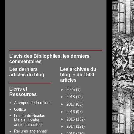
L'avis des Bibliophiles, les derniers
commentaires
Les derniers
Les archives du
articles du blog
blog, + de 1500
articles
Liens et
►
2025
(1)
Ressources
►
2018
(12)
A propos de la reliure
►
2017
(83)
Gallica
►
2016
(97)
Le site de Nicolas
►
2015
(132)
Malais, libraire
ancien et éditeur
►
2014
(121)
Reliures anciennes
►
2013
(180)