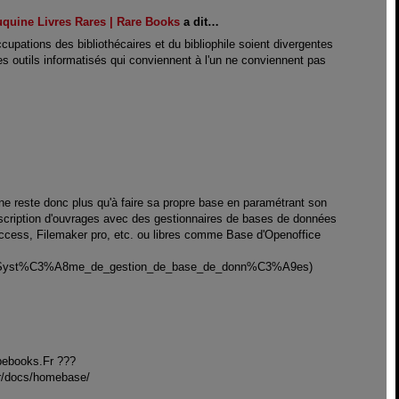
uquine Livres Rares | Rare Books
a dit…
ccupations des bibliothécaires et du bibliophile soient divergentes
les outils informatisés qui conviennent à l'un ne conviennent pas
 ne reste donc plus qu'à faire sa propre base en paramétrant son
scription d'ouvrages avec des gestionnaires de bases de données
ess, Filemaker pro, etc. ou libres comme Base d'Openoffice
.
/wiki/Syst%C3%A8me_de_gestion_de_base_de_donn%C3%A9es)
Abebooks.Fr ???
fr/docs/homebase/