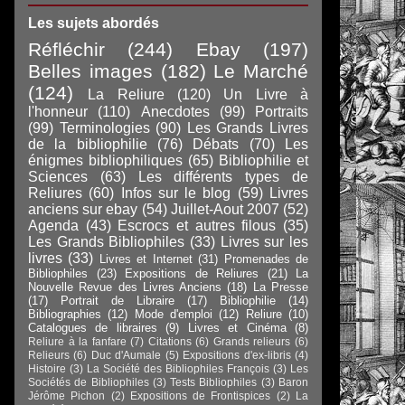
Les sujets abordés
Réfléchir
(244)
Ebay
(197)
Belles images
(182)
Le Marché
(124)
La Reliure
(120)
Un Livre à
l'honneur
(110)
Anecdotes
(99)
Portraits
(99)
Terminologies
(90)
Les Grands Livres
de la bibliophilie
(76)
Débats
(70)
Les
énigmes bibliophiliques
(65)
Bibliophilie et
Sciences
(63)
Les différents types de
Reliures
(60)
Infos sur le blog
(59)
Livres
anciens sur ebay
(54)
Juillet-Aout 2007
(52)
Agenda
(43)
Escrocs et autres filous
(35)
Les Grands Bibliophiles
(33)
Livres sur les
livres
(33)
Livres et Internet
(31)
Promenades de
Bibliophiles
(23)
Expositions de Reliures
(21)
La
Nouvelle Revue des Livres Anciens
(18)
La Presse
(17)
Portrait de Libraire
(17)
Bibliophilie
(14)
Bibliographies
(12)
Mode d'emploi
(12)
Reliure
(10)
Catalogues de libraires
(9)
Livres et Cinéma
(8)
Reliure à la fanfare
(7)
Citations
(6)
Grands relieurs
(6)
Relieurs
(6)
Duc d'Aumale
(5)
Expositions d'ex-libris
(4)
Histoire
(3)
La Société des Bibliophiles François
(3)
Les
Sociétés de Bibliophiles
(3)
Tests Bibliophiles
(3)
Baron
Jérôme Pichon
(2)
Expositions de Frontispices
(2)
La