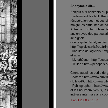
Anonyme a dit…
Bonjour aux habitants du pa
Evidemment les bibliothéca
récupération des notices v
malgré les difficultés de p
Autre hic : un formulaire de
ancien avec des particulari
Je signale :
- cette grille d'analyse des
http://logiciels.bib.free.fr/
- une liste de logiciels : 
et aussi :
- Livrothèque : http://peepai
- Tellico : http://periapsis.o
Citons aussi les outils de 
- Zotero : http://www.arhv.
- Biblio-PC : http://www.bi
- Pybliographer : http://w
et les nouveaux venus, les 
intéressants mais à la couv
1 août 2008 à 21:37