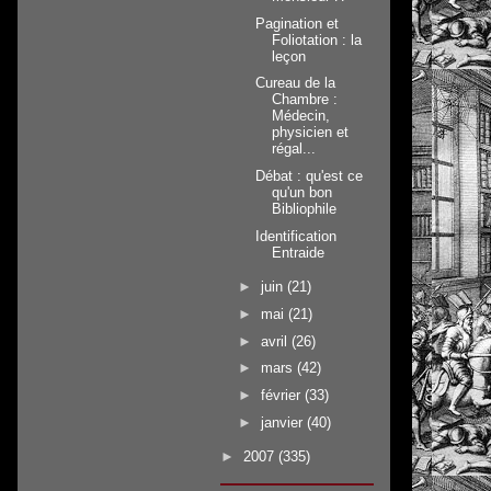
Pagination et
Foliotation : la
leçon
Cureau de la
Chambre :
Médecin,
physicien et
régal...
Débat : qu'est ce
qu'un bon
Bibliophile
Identification
Entraide
►
juin
(21)
►
mai
(21)
►
avril
(26)
►
mars
(42)
►
février
(33)
►
janvier
(40)
►
2007
(335)