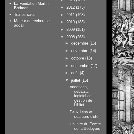
La Fondation Martin
►
2012
(173)
Bodmer
Textes rares
►
2011
(198)
Moteur de recherche
►
2010
(183)
addall
►
2009
(151)
▼
2008
(268)
►
décembre
(16)
►
novembre
(14)
►
octobre
(18)
►
septembre
(17)
►
août
(4)
▼
juillet
(16)
Vacances,
débats...
logiciel de
gestion de
bibliot...
Deux liens et
quartiers d'été
Un livre du Comte
de la Bédoyère