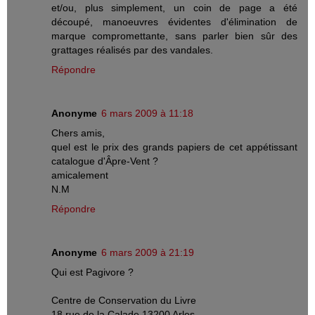
et/ou, plus simplement, un coin de page a été
découpé, manoeuvres évidentes d'élimination de
marque compromettante, sans parler bien sûr des
grattages réalisés par des vandales.
Répondre
Anonyme
6 mars 2009 à 11:18
Chers amis,
quel est le prix des grands papiers de cet appétissant
catalogue d'Âpre-Vent ?
amicalement
N.M
Répondre
Anonyme
6 mars 2009 à 21:19
Qui est Pagivore ?
Centre de Conservation du Livre
18 rue de la Calade 13200 Arles