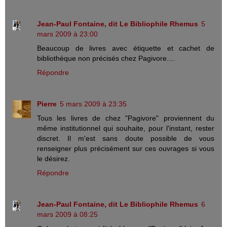
Jean-Paul Fontaine, dit Le Bibliophile Rhemus
5
mars 2009 à 23:00
Beaucoup de livres avec étiquette et cachet de
bibliothèque non précisés chez Pagivore....
Répondre
Pierre
5 mars 2009 à 23:35
Tous les livres de chez "Pagivore" proviennent du
même institutionnel qui souhaite, pour l'instant, rester
discret. Il m'est sans doute possible de vous
renseigner plus précisément sur ces ouvrages si vous
le désirez.
Répondre
Jean-Paul Fontaine, dit Le Bibliophile Rhemus
6
mars 2009 à 08:25