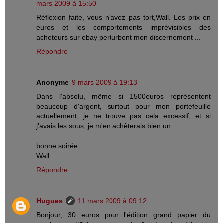
mars 2009 à 15:50
Réflexion faite, vous n'avez pas tort,Wall. Les prix en
euros et les comportements imprévisibles des
acheteurs sur ebay perturbent mon discernement ...
Répondre
Anonyme
9 mars 2009 à 19:13
Dans l'absolu, même si 1500euros représentent
beaucoup d'argent, surtout pour mon portefeuille
actuellement, je ne trouve pas cela excessif, et si
j'avais les sous, je m'en achèterais bien un.
bonne soirée
Wall
Répondre
Hugues
11 mars 2009 à 09:12
Bonjour, 30 euros pour l'édition grand papier du