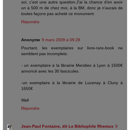
soi, c'est une autre question.J'ai la chance d'en avoir
un à 500 m de chez moi, à la BM, donc je n'aurais de
toutes façons pas acheté ce monument.
Répondre
Anonyme
9 mars 2009 à 09:28
Pourtant, les exemplaires sur livre-rare-book ne
semblent pas incomplets:
- un exemplaire à la librairie Meridies à Lyon à 1500€
annoncé avec les 30 fascicules.
-un exemplaire à la librairie de Lucenay à Cluny à
1650€
Wall
Répondre
Jean-Paul Fontaine, dit Le Bibliophile Rhemus
9