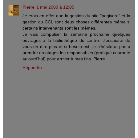
Pierre
1 mai 2009 à 12:05
Je crois en effet que la gestion du site "pagivore" et la
gestion du CCL sont deux choses différentes même si
certains intervenants sont les mêmes.
Je vais compulser la semaine prochaine quelques
ouvrages à la bibliothèque du centre. J'essaierai de
vous en dire plus et si besoin est, je n'hésiterai pas à
prendre en otages les responsables (pratique courante
aujourd'hui) pour arriver à mes fins. Pierre
Répondre