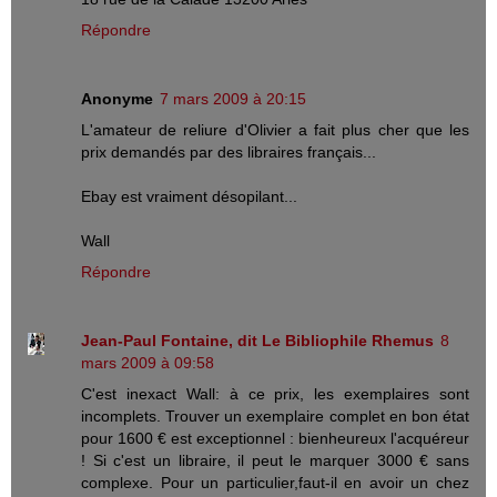
Répondre
Anonyme
7 mars 2009 à 20:15
L'amateur de reliure d'Olivier a fait plus cher que les
prix demandés par des libraires français...
Ebay est vraiment désopilant...
Wall
Répondre
Jean-Paul Fontaine, dit Le Bibliophile Rhemus
8
mars 2009 à 09:58
C'est inexact Wall: à ce prix, les exemplaires sont
incomplets. Trouver un exemplaire complet en bon état
pour 1600 € est exceptionnel : bienheureux l'acquéreur
! Si c'est un libraire, il peut le marquer 3000 € sans
complexe. Pour un particulier,faut-il en avoir un chez