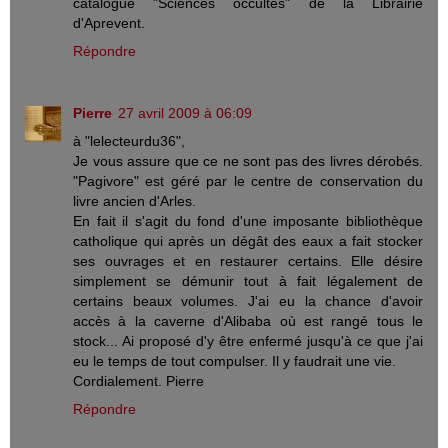
catalogue "Sciences occultes" de la Librairie
d'Aprevent.
Répondre
Pierre
27 avril 2009 à 06:09
à "lelecteurdu36",
Je vous assure que ce ne sont pas des livres dérobés.
"Pagivore" est géré par le centre de conservation du
livre ancien d'Arles.
En fait il s'agit du fond d'une imposante bibliothèque
catholique qui après un dégât des eaux a fait stocker
ses ouvrages et en restaurer certains. Elle désire
simplement se démunir tout à fait légalement de
certains beaux volumes. J'ai eu la chance d'avoir
accès à la caverne d'Alibaba où est rangé tous le
stock... Ai proposé d'y être enfermé jusqu'à ce que j'ai
eu le temps de tout compulser. Il y faudrait une vie.
Cordialement. Pierre
Répondre