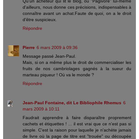
Qu'un acheteur qui lit le blog, ou "Pagivore" lui-même
d'ailleurs, nous donne ces précisions, indispensables à
connaître avant un achat.Faute de quoi, on a le droit
d'être suspicieux.
Répondre
Pierre
6 mars 2009 à 09:36
Message passé Jean-Paul.
Mais, si on a même plus le droit de commercialiser les
fruits de nos cambriolages gagnés à la sueur du
marteau piqueur ! Où va le monde ?
Répondre
Jean-Paul Fontaine, dit Le Bibliophile Rhemus
6
mars 2009 à 10:11
Faudrait apprendre à faire disparaître proprement
cachets et étiquettes ! ... il est vrai que ce n'est pas si
simple. C'est la raison pour laquelle je n'achète jamais
de livre où la page de titre est "trouée" ou découpée