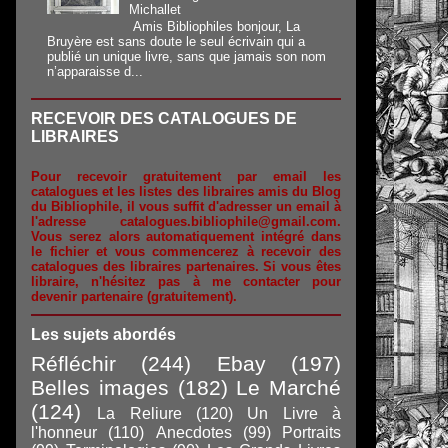
Michallet
Amis Bibliophiles bonjour, La
Bruyère est sans doute le seul écrivain qui a
publié un unique livre, sans que jamais son nom
n’apparaisse d...
RECEVOIR DES CATALOGUES DE
LIBRAIRES
Pour recevoir gratuitement par email les
catalogues et les listes des libraires amis du Blog
du Bibliophile, il vous suffit d'adresser un email à
l'adresse catalogues.bibliophile@gmail.com.
Vous serez alors automatiquement intégré dans
le fichier et vous commencerez à recevoir des
catalogues des libraires partenaires.
Si vous êtes
libraire, n'hésitez pas à me contacter pour
devenir partenaire (gratuitement).
Les sujets abordés
Réfléchir
(244)
Ebay
(197)
Belles images
(182)
Le Marché
(124)
La Reliure
(120)
Un Livre à
l'honneur
(110)
Anecdotes
(99)
Portraits