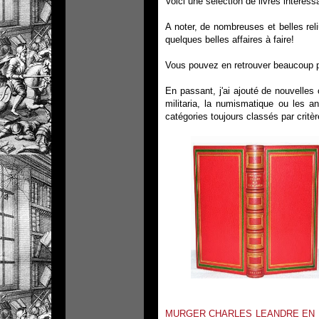
Voici une sélection de livres intéres
A noter, de nombreuses et belles rel
quelques belles affaires à faire!
Vous pouvez en retrouver beaucoup 
En passant, j'ai ajouté de nouvelles
militaria, la numismatique ou les an
catégories toujours classés par critèr
MURGER CHARLES LEANDRE EN 