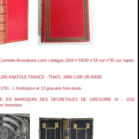
omédie-illustrations Léon Lebègue,1919 n°18/30 n°18 sur n°30 sur Japon-
72/1200 ANATOLE FRANCE - THAÏS, 1909 CUIR OR RARE
 - 1 frontispice et 13 gravures hors-texte.
UE EN MAROQUIN DES DECRETALES DE GREGOIRE IX - 1531
es historiées.