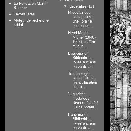
La Fondation Martin
▼
décembre
(17)
Bodmer
Miscellanées
Textes rares
bibliophiles:
Moteur de recherche
une librairie
addall
ancienne ...
Henri Marius-
Michel (1846 -
1925), maître
relieur ...
Ebayana et
Bibliophilie,
livres anciens
en vente s...
Terminologie
bibliophile: la
hiérarchisation
des e...
"Liquidité:
modérée /
Risque: élevé /
Gains potent...
Ebayana et
Bibliophilie,
livres anciens
en vente s...