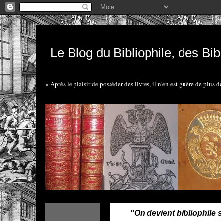
Le Blog du Bibliophile, des Bibl
« Après le plaisir de posséder des livres, il n'en est guère de plus 
"On devient bibliophile 