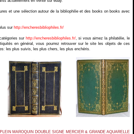
sants actuellement en vente sur ebay.
iures et une sélection autour de la bibliophilie et des books on books avec
plus sur
http://encheresbibliophiles.fr/
 catégories sur
http://encheresbibliophiles.fr/
, si vous aimez la philatélie, le
tiquités en général, vous pourrez retrouver sur le site les objets de ces
es: les plus suivis, les plus chers, les plus enchéris.
PLEIN MAROQUIN DOUBLE SIGNE MERCIER & GRANDE AQUARELLE