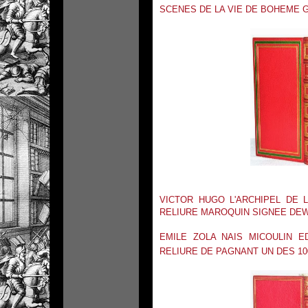
SCENES DE LA VIE DE BOHEME 
VICTOR HUGO L'ARCHIPEL DE 
RELIURE MAROQUIN SIGNEE DEW
EMILE ZOLA NAIS MICOULIN E
RELIURE DE PAGNANT UN DES 1