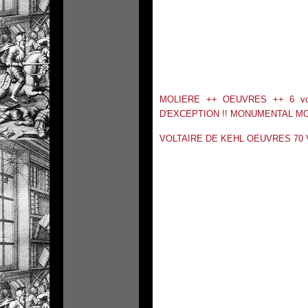
MOLIERE ++ OEUVRES ++ 6 vo
D'EXCEPTION !! MONUMENTAL MO
VOLTAIRE DE KEHL OEUVRES 70