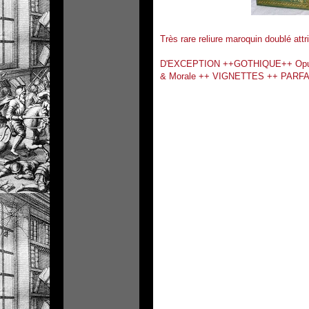
Très rare reliure maroquin doublé att
D'EXCEPTION ++GOTHIQUE++ Opus
& Morale ++ VIGNETTES ++ PAR