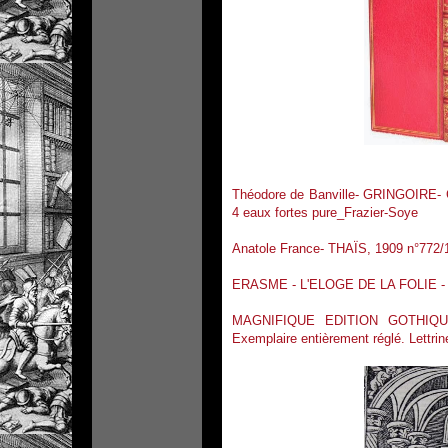
Théodore de Banville- GRINGOIRE- C
4 eaux fortes pure_Frazier-Soye
Anatole France- THAÏS, 1909 n°7
ERASME - L'ELOGE DE LA FOLIE - 1761
MAGNIFIQUE EDITION GOTHIQ
Exemplaire entièrement réglé. Lettrin