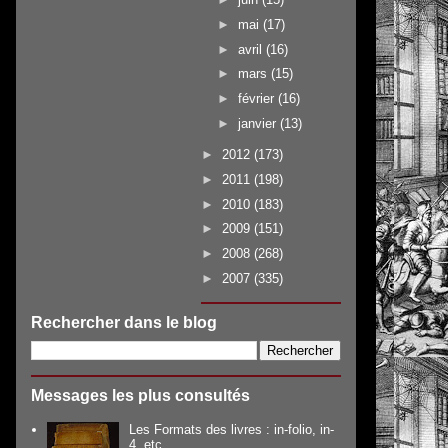
►
mai
(17)
►
avril
(16)
►
mars
(15)
►
février
(16)
►
janvier
(13)
►
2012
(173)
►
2011
(198)
►
2010
(183)
►
2009
(151)
►
2008
(268)
►
2007
(335)
Rechercher dans le blog
Messages les plus consultés
Les Formats des livres : in-folio, in-
4, etc.