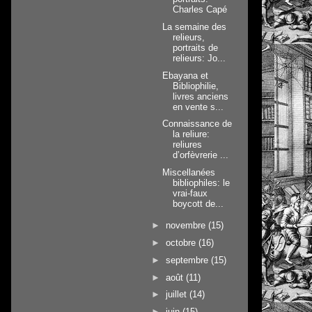
Charles Capé
La semaine des
relieurs,
portraits de
relieurs: Jo...
Ebayana et
Bibliophilie,
livres anciens
en vente s...
Connaissance de
la reliure:
reliures
d’orfèvrerie ...
Miscellanées
bibliophiles: le
vrai-faux
boycott de...
►
novembre
(15)
►
octobre
(16)
►
septembre
(15)
►
août
(11)
►
juillet
(14)
►
juin
(15)