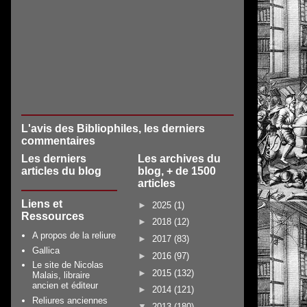
L'avis des Bibliophiles, les derniers
commentaires
Les derniers
Les archives du
articles du blog
blog, + de 1500
articles
Liens et
►
2025
(1)
Ressources
►
2018
(12)
A propos de la reliure
►
2017
(83)
Gallica
►
2016
(97)
Le site de Nicolas
►
2015
(132)
Malais, libraire
ancien et éditeur
►
2014
(121)
Reliures anciennes
▼
2013
(180)