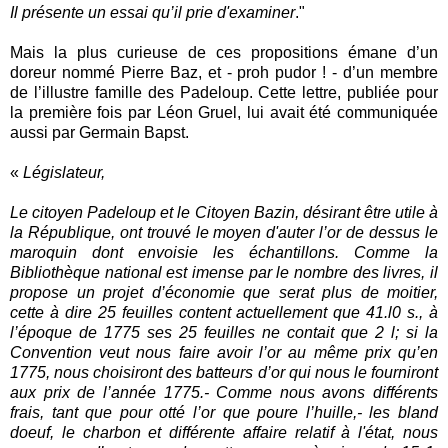
Il présente un essai qu’il prie d'examiner
."
Mais la plus curieuse de ces propositions émane d’un
doreur nommé Pierre Baz, et - proh pudor ! - d’un membre
de l’illustre famille des Padeloup. Cette lettre, publiée pour
la première fois par Léon Gruel, lui avait été communiquée
aussi par Germain Bapst.
«
Législateur,
Le citoyen Padeloup et le Citoyen Bazin, désirant être utile à
la République, ont trouvé le moyen d'auter l’or de dessus le
maroquin dont envoisie les échantillons. Comme la
Bibliothèque national est imense par le nombre des livres, il
propose un projet d’économie que serat plus de moitier,
cette à dire 25 feuilles content actuellement que 41.l0 s., à
l’époque de 1775 ses 25 feuilles ne contait que 2 l; si la
Convention veut nous faire avoir l’or au même prix qu’en
1775, nous choisiront des batteurs d’or qui nous le fourniront
aux prix de l’année 1775.- Comme nous avons différents
frais, tant que pour otté l’or que poure l’huille,- les bland
doeuf, le charbon et différente affaire relatif à l'état, nous