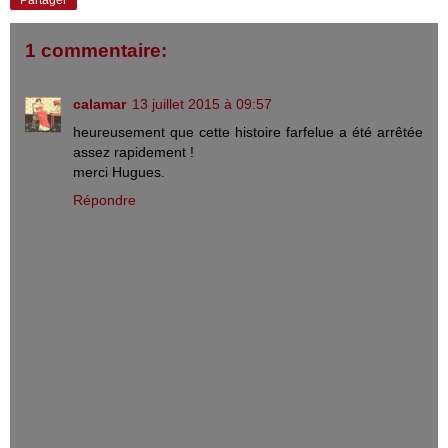
1 commentaire:
calamar
13 juillet 2015 à 09:57
heureusement que cette histoire farfelue a été arrêtée
assez rapidement !
merci Hugues.
Répondre