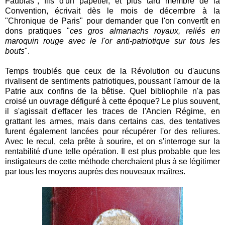
Faublas", fils d'un papetier, et plus tard membre de la
Convention, écrivait dès le mois de décembre à la
"Chronique de Paris" pour demander que l'on convertît en
dons pratiques "
ces gros almanachs royaux, reliés en
maroquin rouge avec le l'or anti-patriotique sur tous les
bouts
".
Temps troublés que ceux de la Révolution ou d'aucuns
rivalisent de sentiments patriotiques, poussant l'amour de la
Patrie aux confins de la bêtise. Quel bibliophile n'a pas
croisé un ouvrage défiguré à cette époque? Le plus souvent,
il s'agissait d'effacer les traces de l'Ancien Régime, en
grattant les armes, mais dans certains cas, des tentatives
furent également lancées pour récupérer l'or des reliures.
Avec le recul, cela prête à sourire, et on s'interroge sur la
rentabilité d'une telle opération. Il est plus probable que les
instigateurs de cette méthode cherchaient plus à se légitimer
par tous les moyens auprès des nouveaux maîtres.