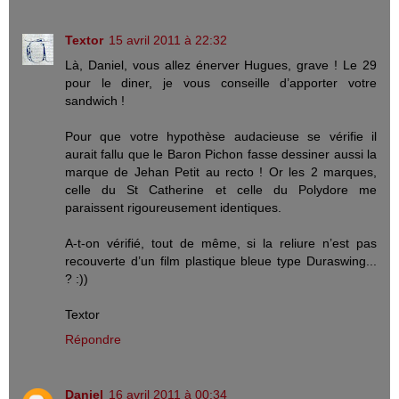
Textor
15 avril 2011 à 22:32
Là, Daniel, vous allez énerver Hugues, grave ! Le 29
pour le diner, je vous conseille d’apporter votre
sandwich !
Pour que votre hypothèse audacieuse se vérifie il
aurait fallu que le Baron Pichon fasse dessiner aussi la
marque de Jehan Petit au recto ! Or les 2 marques,
celle du St Catherine et celle du Polydore me
paraissent rigoureusement identiques.
A-t-on vérifié, tout de même, si la reliure n’est pas
recouverte d’un film plastique bleue type Duraswing...
? :))
Textor
Répondre
Daniel
16 avril 2011 à 00:34