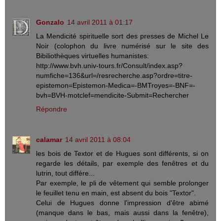
Gonzalo
14 avril 2011 à 01:17
La Mendicité spirituelle sort des presses de Michel Le
Noir (colophon du livre numérisé sur le site des
Bibiliothèques virtuelles humanistes:
http://www.bvh.univ-tours.fr/Consult/index.asp?
numfiche=136&url=/resrecherche.asp?ordre=titre-
epistemon=Epistemon-Medica=-BMTroyes=-BNF=-
bvh=BVH-motclef=mendicite-Submit=Rechercher
Répondre
calamar
14 avril 2011 à 08:04
les bois de Textor et de Hugues sont différents, si on
regarde les détails, par exemple des fenêtres et du
lutrin, tout différe...
Par exemple, le pli de vêtement qui semble prolonger
le feuillet tenu en main, est absent du bois "Textor".
Celui de Hugues donne l'impression d'être abimé
(manque dans le bas, mais aussi dans la fenêtre),