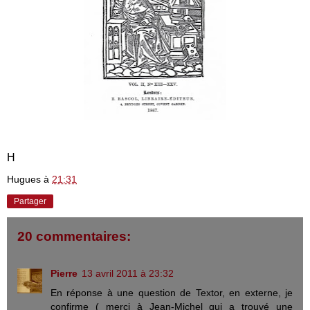
H
Hugues
à
21:31
Partager
20 commentaires:
Pierre
13 avril 2011 à 23:32
En réponse à une question de Textor, en externe, je
confirme ( merci à Jean-Michel qui a trouvé une