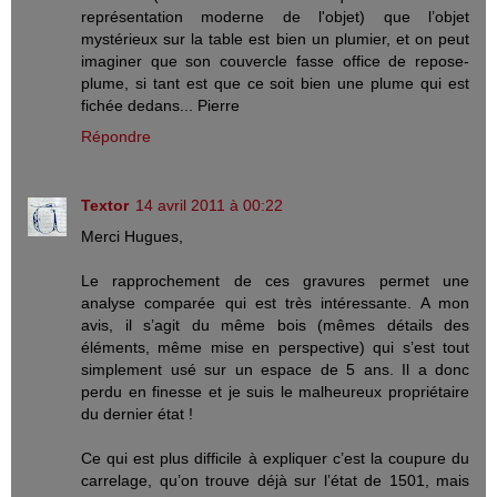
représentation moderne de l'objet) que l’objet
mystérieux sur la table est bien un plumier, et on peut
imaginer que son couvercle fasse office de repose-
plume, si tant est que ce soit bien une plume qui est
fichée dedans... Pierre
Répondre
Textor
14 avril 2011 à 00:22
Merci Hugues,
Le rapprochement de ces gravures permet une
analyse comparée qui est très intéressante. A mon
avis, il s’agit du même bois (mêmes détails des
éléments, même mise en perspective) qui s’est tout
simplement usé sur un espace de 5 ans. Il a donc
perdu en finesse et je suis le malheureux propriétaire
du dernier état !
Ce qui est plus difficile à expliquer c’est la coupure du
carrelage, qu’on trouve déjà sur l’état de 1501, mais