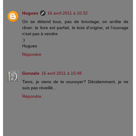
Hugues
16 avril 2011 à 10:32
On se détend tous, pas de bricolage, on arrête de
rêver: le livre est parfait, le bois d'origine, et l'ouvrage
n'est pas à vendre
:)
Hugues
Répondre
Gonzalo
16 avril 2011 à 10:48
Tiens, je viens de te vouvoyer? Décidemment, je ne
suis pas réveillé...
Répondre