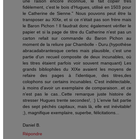
une raison encore inconnue, le fait copier très
fidèlement, c'est le bois d'Hugues, utilisé en 1503 pour
le Catherine de Sienne." Nous pouvons peut être la
transposer au XIXe, et si ce n'était pas son frère mais
le Baron Pichon ! Il faudrait donc également vérifier le
papier et si la page de titre du Catherine n'est pas un
carton refait sur commande du Baron Pichon au
moment de la reliure par Chambolle - Duru.(hypothèse
abracadabrantesque certes mais plausible, c'est une
partie d'un recueil composite de deux incunables, où
les titres étaient parfois voir souvent manquant) Les
grands bibliophiles du XIXe avaient les moyens de
refaire des pages à l'identique, des titres,des
colophons sur certains incunables. C'est indétectable,
à moins d'avoir un exemplaire de comparaison...et ce
n'est pas le cas...Cette remarque juste histoire de
stresser Hugues trente secondes!, :) L'envie fait partie
des sept péchés capitaux, mais là, elle est inévitable!
;), magnifique exemplaire, superbe, félicitations...
Daniel B.
Répondre