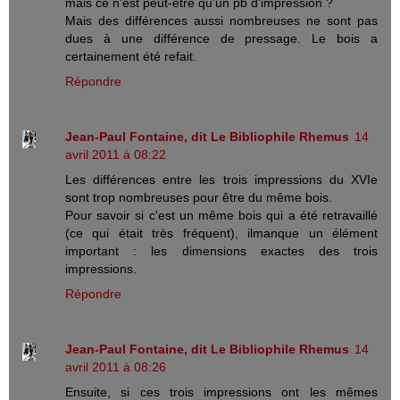
mais ce n'est peut-être qu'un pb d'impression ?
Mais des différences aussi nombreuses ne sont pas
dues à une différence de pressage. Le bois a
certainement été refait.
Répondre
Jean-Paul Fontaine, dit Le Bibliophile Rhemus
14
avril 2011 à 08:22
Les différences entre les trois impressions du XVIe
sont trop nombreuses pour être du même bois.
Pour savoir si c'est un même bois qui a été retravaillé
(ce qui était très fréquent), ilmanque un élément
important : les dimensions exactes des trois
impressions.
Répondre
Jean-Paul Fontaine, dit Le Bibliophile Rhemus
14
avril 2011 à 08:26
Ensuite, si ces trois impressions ont les mêmes