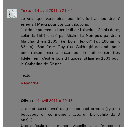
Textor
14 avril 2011 à 21:47
Je vois que vous etes tous très fort au jeu des 7
erreurs ! Merci pour vos contributions.
J'ai donc pu reconstituer le fil de l'histoire : 2 bois donc,
celui de 1501 utilisé par Michel Le Noir puis par Jean
Marchand en 1505. (le bois "Textor" fait 108mm x
82mm). Son frère Guy (ou Guidon)Marchand, pour
une raison encore inconnue, le fait copier très
fidèlement, c'est le bois d'Hugues, utilisé en 1503 pour
le Catherine de Sienne.
Textor
Répondre
Olivier
14 avril 2011 à 22:43
J'ai moi aussi pensé au jeu des sept erreurs (j'y joue
beaucoup en ce moment avec un bibliophile de 3
ans);-)
Une spéculation purement visuelle: la différence de