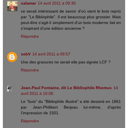
calamar
14 avril 2011 à 09:30
ce serait intéressant de savoir d'où vient le bois repris
par "Le Bibliophile". Il est beaucoup plus grossier. Mais
peut-être s'agit-il simplement d'un bois moderne fait en
s'inspirant d'une édition ancienne ?
Répondre
sebV
14 avril 2011 à 09:57
Une des gravures ne serait elle pas signée LCF ?
Répondre
Jean-Paul Fontaine, dit Le Bibliophile Rhemus
14
avril 2011 à 10:08
Le "bois" du "Bibliophile illustré" a été dessiné en 1861
par Jean-Philibert Berjeau lui-même, d'après
l'impression de 1501.
Répondre