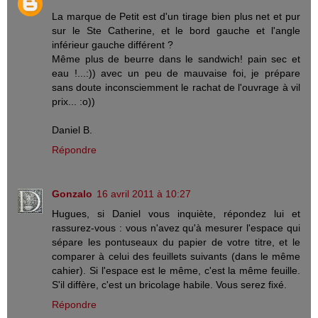
La marque de Petit est d'un tirage bien plus net et pur
sur le Ste Catherine, et le bord gauche et l'angle
inférieur gauche différent ?
Même plus de beurre dans le sandwich! pain sec et
eau !...:)) avec un peu de mauvaise foi, je prépare
sans doute inconsciemment le rachat de l'ouvrage à vil
prix... :o))
Daniel B.
Répondre
Gonzalo
16 avril 2011 à 10:27
Hugues, si Daniel vous inquiète, répondez lui et
rassurez-vous : vous n'avez qu'à mesurer l'espace qui
sépare les pontuseaux du papier de votre titre, et le
comparer à celui des feuillets suivants (dans le même
cahier). Si l'espace est le même, c'est la même feuille.
S'il diffère, c'est un bricolage habile. Vous serez fixé.
Répondre