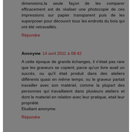
dimensions,la seule façon de les comparer
efficacement est de réaliser une photocopie de ces
impressions sur papier transparent puis de les
superposer pour découvrir tous les endroits du bois qui
ont été retravaillés.
Répondre
Anonyme
14 avril 2011 à 08:42
A cette époque de grands échanges, il n'était pas rare
que les graveurs se copient, parce qu'un livre avait un
succés, ou qu'il était produit dans des ateliers
différents quasi en même temps. ou le graveur partait
travailler avec son matériel, comme la plupart des
personnes qui travaillaient dans plusieurs ateliers et
dont le materiel en relation avec leur pratique, etait leur
propriété.
Etudiant anonyme.
Répondre