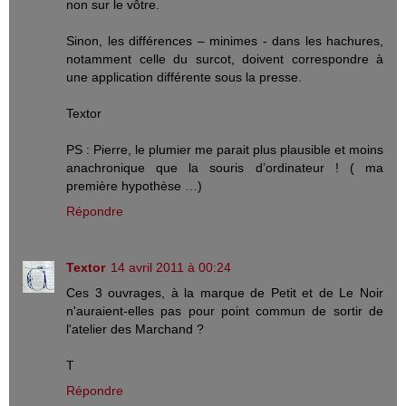
non sur le vôtre.
Sinon, les différences – minimes - dans les hachures,
notamment celle du surcot, doivent correspondre à
une application différente sous la presse.
Textor
PS : Pierre, le plumier me parait plus plausible et moins
anachronique que la souris d’ordinateur ! ( ma
première hypothèse …)
Répondre
Textor
14 avril 2011 à 00:24
Ces 3 ouvrages, à la marque de Petit et de Le Noir
n'auraient-elles pas pour point commun de sortir de
l'atelier des Marchand ?
T
Répondre