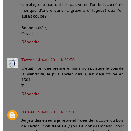
carrelage ne pourrait-elle pas venir d'un bois cassé (le
manque d'encre dans la gravure d'Hugues) que l'on
aurait coupé?
Bonne soirée,
Olivier
Répondre
Textor
14 avril 2011 à 23:50
C'était mon idée première, mais non puisque le bois de
la Mendicité, le plus ancien des 3, est déjà coupé en
1501.
T
Répondre
Daniel
15 avril 2011 à 19:01
Au jeu des erreurs je reprend l'idée de la copie du bois
de Textor, "Son frère Guy (ou Guidon)Marchand, pour